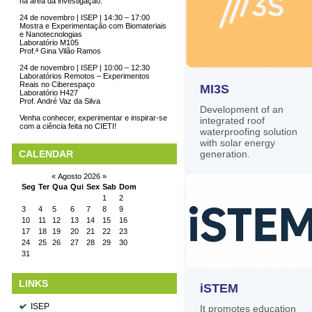
na área da investigação.
24 de novembro | ISEP | 14:30 – 17:00
Mostra e Experimentação com Biomateriais
e Nanotecnologias
Laboratório M105
Prof.ª Gina Vilão Ramos
24 de novembro | ISEP | 10:00 – 12:30
Laboratórios Remotos – Experimentos
Reais no Ciberespaço
MI3S
Laboratório H427
Prof. André Vaz da Silva
Development of an
Venha conhecer, experimentar e inspirar-se
integrated roof
com a ciência feita no CIETI!
waterproofing solution
with solar energy
CALENDAR
generation.
«
Agosto 2026
»
Seg
Ter
Qua
Qui
Sex
Sab
Dom
1
2
3
4
5
6
7
8
9
10
11
12
13
14
15
16
17
18
19
20
21
22
23
24
25
26
27
28
29
30
31
LINKS
iSTEM
ISEP
It promotes education