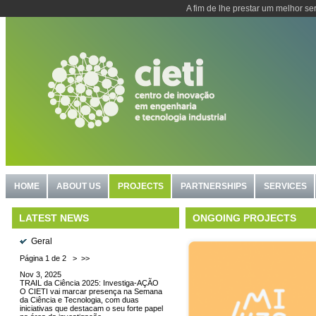
A fim de lhe prestar um melhor se
HOME
ABOUT US
PROJECTS
PARTNERSHIPS
SERVICES
ONGOING PROJECTS
LATEST NEWS
Geral
Página 1 de 2
>
>>
Nov 3, 2025
TRAIL da Ciência 2025: Investiga-AÇÃO
O CIETI vai marcar presença na Semana
da Ciência e Tecnologia, com duas
iniciativas que destacam o seu forte papel