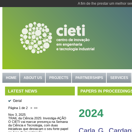
A fim de lhe prestar um melhor se
HOME
ABOUT US
PROJECTS
PARTNERSHIPS
SERVICES
PAPERS IN PROCEEDING
LATEST NEWS
Geral
Página 1 de 2
>
>>
2024
Nov 3, 2025
TRAIL da Ciência 2025: Investiga-AÇÃO
O CIETI vai marcar presença na Semana
da Ciência e Tecnologia, com duas
Carla G. Cardan
iniciativas que destacam o seu forte papel