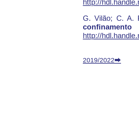
http://hdl.handl
G. Vilão; C. A
confinamento
http://hdl.handl
2019/2022⮕