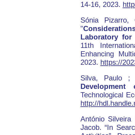
14-16, 2023.
htt
Sónia Pizarro,
"
Consideration
Laboratory for
11th Internati
Enhancing Multi
2023.
https://20
Silva, Paulo ; 
Development 
Technological Ec
http://hdl.handl
António Silveira
Jacob. “In Sear