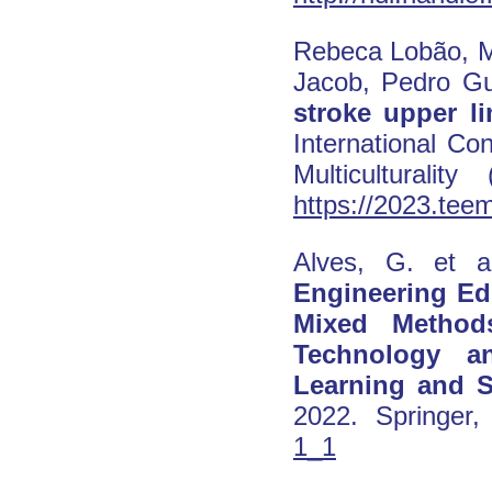
Rebeca Lobão, Ma
Jacob, Pedro Gu
stroke upper li
International C
Multiculturali
https://2023.tee
Alves, G. et a
Engineering Edu
Mixed Methods
Technology a
Learning and 
2022. Springer
1_1