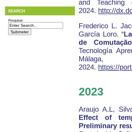
and Teaching o
2024.
http://dx.
SEARCH
Pesquisar:
Frederico L. Jac
García Loro. “
La
de Comutaçã
Tecnología Apre
Mála
2024.
https://po
2023
Araujo A.L, Sil
Effect of tem
Preliminary res