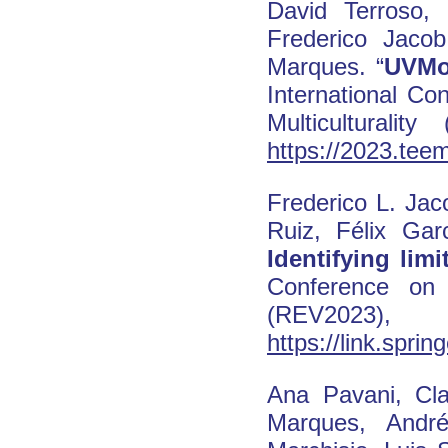
David Terroso,
Frederico Jacob
Marques. “
UVMo
International C
Multiculturali
https://2023.tee
Frederico L. Jac
Ruiz, Félix Ga
Identifying lim
Conference on 
(REV2023),
https://link.spr
Ana Pavani, Cla
Marques, André