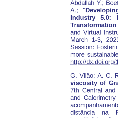
Abdallah Y.; Boe
A.; "
Developin
Industry 5.0:
Transformation
and Virtual Inst
March 1-3, 2023
Session: Fosteri
more sustainable
http://dx.doi.or
G. Vilão; A. C.
viscosity of G
7th Central and
and Calorimetry
acompanhament
distância na 