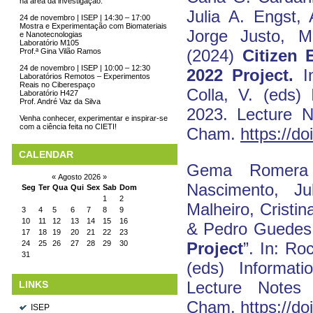
na área da investigação.
Julia A. Engst, 
24 de novembro | ISEP | 14:30 – 17:00
Mostra e Experimentação com Biomateriais
Jorge Justo, M
e Nanotecnologias
Laboratório M105
(2024)
Citizen
Prof.ª Gina Vilão Ramos
24 de novembro | ISEP | 10:00 – 12:30
2022 Project.
In
Laboratórios Remotos – Experimentos
Reais no Ciberespaço
Colla, V. (eds)
Laboratório H427
Prof. André Vaz da Silva
2023. Lecture N
Venha conhecer, experimentar e inspirar-se
com a ciência feita no CIETI!
Cham.
https://d
CALENDAR
Gema Romera 
«
Agosto 2026
»
Nascimento, Ju
Seg
Ter
Qua
Qui
Sex
Sab
Dom
1
2
Malheiro, Cristin
3
4
5
6
7
8
9
10
11
12
13
14
15
16
& Pedro Guedes 
17
18
19
20
21
22
23
Project
”. In: Ro
24
25
26
27
28
29
30
31
(eds) Informat
Lecture Notes
LINKS
Cham.
https://d
ISEP