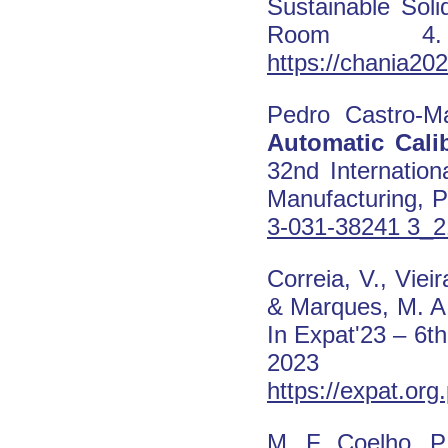
Sustainable Sol
Room 4.
https://chania202
Pedro Castro-Ma
Automatic Cali
32nd Internation
Manufacturing, P
3-031-38241 3_2
Correia, V., Viei
& Marques, M. A
In Expat'23 – 6t
2023
https://expat.or
M. F. Coelho, P.