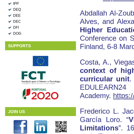
IPP
DEQ
Abdallah Al-Zoub
DEE
Alves, and Alex
DEC
DFI
Higher Educat
DOG
Conference on S
Finland, 6-8 Mar
SUPPORTS
Costa, A., Viegas
context of hig
curricular unit
.
EDULEARN24
Academy.
https:
Frederico L. Jac
JOIN US
García Loro. “
V
Limitations
”. 1