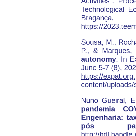
Activities”. Pro
Technological E
Braganç
https://2023.tee
Sousa, M., Rocha
P., & Marques,
autonomy
. In 
June 5-7 (8), 20
https://expat.org
content/uploads
Nuno Gueiral, E
pandemia COV
Engenharia: ta
pós pand
http://hdl.handl