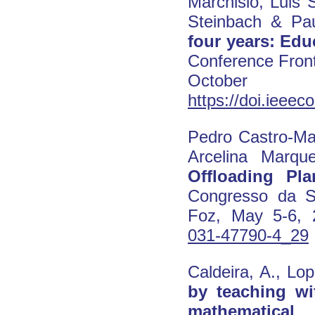
Marchisio, Luis 
Steinbach & Pa
four years: Edu
Conference Front
Oct
https://doi.ieee
Pedro Castro-Mar
Arcelina Marqu
Offloading Pla
Congresso da S
Foz, May 5-6,
031-47790-4_29
Caldeira, A., Lop
by teaching wi
mathematical