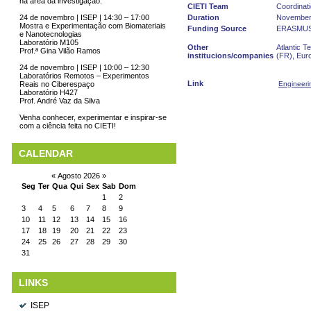
na área da investigação.
CIETI Team
Coordinati
Duration
November
24 de novembro | ISEP | 14:30 – 17:00
Mostra e Experimentação com Biomateriais
Funding Source
ERASMU
e Nanotecnologias
Laboratório M105
Other
Atlantic T
Prof.ª Gina Vilão Ramos
institucions/companies
(FR), Euro
24 de novembro | ISEP | 10:00 – 12:30
Laboratórios Remotos – Experimentos
Link
Engineeri
Reais no Ciberespaço
Laboratório H427
Prof. André Vaz da Silva
Venha conhecer, experimentar e inspirar-se
com a ciência feita no CIETI!
CALENDAR
«
Agosto 2026
»
Seg
Ter
Qua
Qui
Sex
Sab
Dom
1
2
3
4
5
6
7
8
9
10
11
12
13
14
15
16
17
18
19
20
21
22
23
24
25
26
27
28
29
30
31
LINKS
ISEP