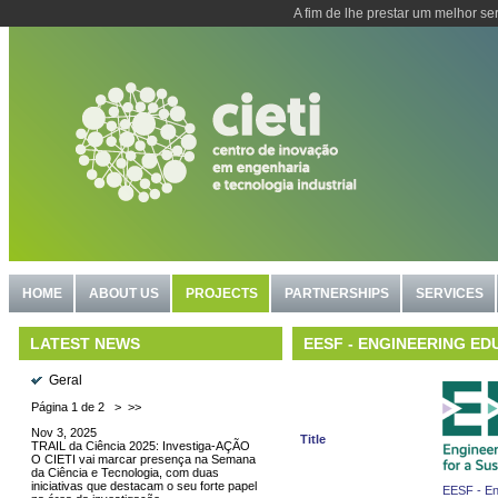
A fim de lhe prestar um melhor se
HOME
ABOUT US
PROJECTS
PARTNERSHIPS
SERVICES
EESF - ENGINEERING ED
LATEST NEWS
Geral
Página 1 de 2
>
>>
Nov 3, 2025
Title
TRAIL da Ciência 2025: Investiga-AÇÃO
O CIETI vai marcar presença na Semana
da Ciência e Tecnologia, com duas
iniciativas que destacam o seu forte papel
EESF - Eng