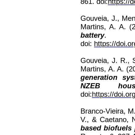
861. doi:
https://
Gouveia, J., Men
Martins, A. A. (
battery
. En
doi:
https://doi.o
Gouveia, J. R., 
Martins, A. A. (2
generation sy
NZEB
hous
doi:
https://doi.o
Branco-Vieira, M.
V., & Caetano, 
based biofuels 