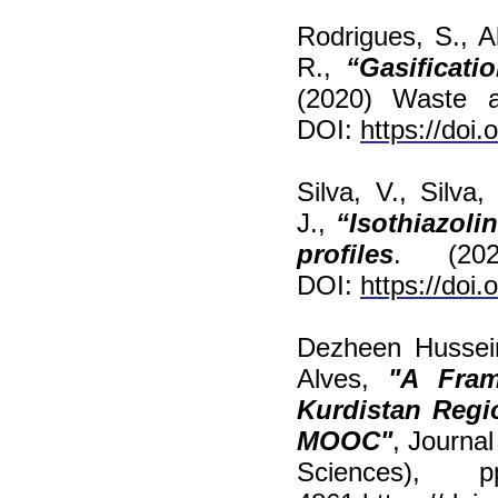
Rodrigues, S., A
R.,
“Gasificati
(2020) Waste a
DOI:
https://doi.o
Silva, V., Silva
J.,
“Isothiazoli
profiles
. (20
DOI:
https://doi
Dezheen Hussei
Alves,
"A Fram
Kurdistan Regio
MOOC"
, Journal
Sciences),