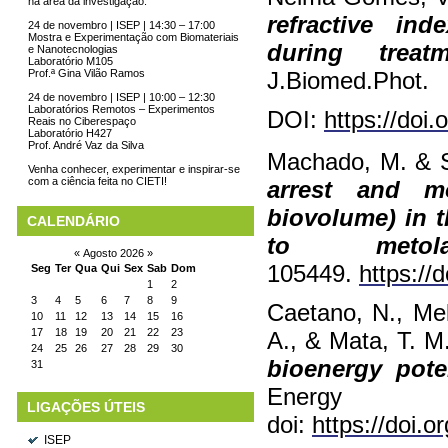
na área da investigação.
refractive in
24 de novembro | ISEP | 14:30 – 17:00
Mostra e Experimentação com Biomateriais
during treat
e Nanotecnologias
Laboratório M105
Prof.ª Gina Vilão Ramos
J.Biomed.
24 de novembro | ISEP | 10:00 – 12:30
Laboratórios Remotos – Experimentos
DOI:
https://doi
Reais no Ciberespaço
Laboratório H427
Prof. André Vaz da Silva
Machado, M. & S
Venha conhecer, experimentar e inspirar-se
com a ciência feita no CIETI!
a
rrest and m
biovolume) in t
CALENDÁRIO
to metolac
«
Agosto 2026
»
105449.
https://
Seg
Ter
Qua
Qui
Sex
Sab
Dom
1
2
3
4
5
6
7
8
9
Caetano, N., Mel
10
11
12
13
14
15
16
17
18
19
20
21
22
23
A., & Mata, T. M
24
25
26
27
28
29
30
bioenergy pote
31
Energy
LIGAÇÕES ÚTEIS
doi:
https://doi.o
ISEP