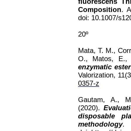
fluorescens Th
Composition
. 
doi: 10.1007/s1
20º
Mata, T. M., Corr
O., Matos, E.,
enzymatic esteri
Valorization, 11(
0357-z
Gautam, A., M
(2020).
Evaluat
disposable pl
methodology
.