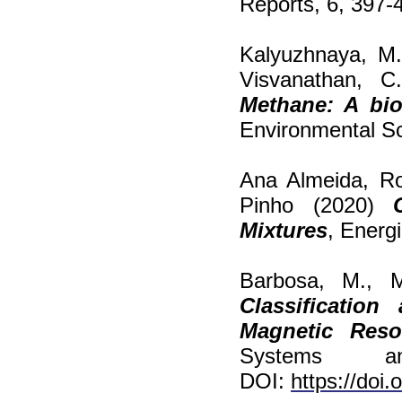
Reports, 6, 397-
Kalyuzhnaya, M.
Visvanathan, C
Methane: A bio
Environmental Sc
Ana Almeida, Ro
Pinho (2020)
Mixtures
, Energ
Barbosa, M., M
Classificatio
Magnetic Reso
Systems a
DOI:
https://doi