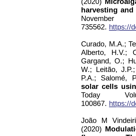
(2020)
Microalg
harvesting and
Nov
735562.
https://
Curado, M.A.; Tei
Alberto, H.V.; 
Gargand, O.; Hul
W.; Leitão, J.P.
P.A.; Salomé, 
solar cells usi
Today V
100867.
https://
J
oão M Vindei
(2020)
Modulat