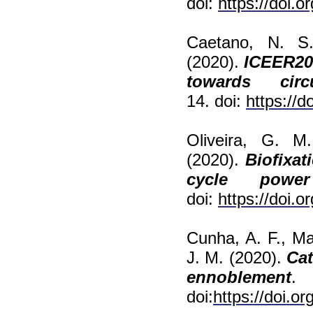
doi:
https://doi.o
Caetano, N. S.
(2020).
ICEER20
towards cir
14. doi:
https://d
Oliveira, G. M
(2020).
Biofixat
cycle power
doi:
https://doi.o
Cunha, A. F., Ma
J. M. (2020).
Cat
ennoblement
.
doi:
https://doi.o