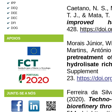
IPP
Caetano, N. S., M
DEQ
DEE
T. J., & Mata, T
DEC
improved har
DFI
428.
https://doi.
DOG
APOIOS
Morais Júnior, Wi
Martins, Antóni
pretreatment o
hydrolisate ric
Supplemen
23.
https://doi.o
Ferreira da Sil
JUNTE-SE A NÓS
(2020).
Techno-
biorefinery thr