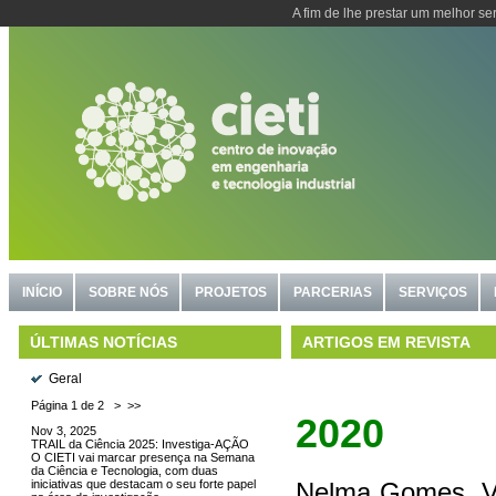
A fim de lhe prestar um melhor se
INÍCIO
SOBRE NÓS
PROJETOS
PARCERIAS
SERVIÇOS
ARTIGOS EM REVISTA
ÚLTIMAS NOTÍCIAS
Geral
Página 1 de 2
>
>>
2020
Nov 3, 2025
TRAIL da Ciência 2025: Investiga-AÇÃO
O CIETI vai marcar presença na Semana
da Ciência e Tecnologia, com duas
iniciativas que destacam o seu forte papel
Nelma Gomes, Val