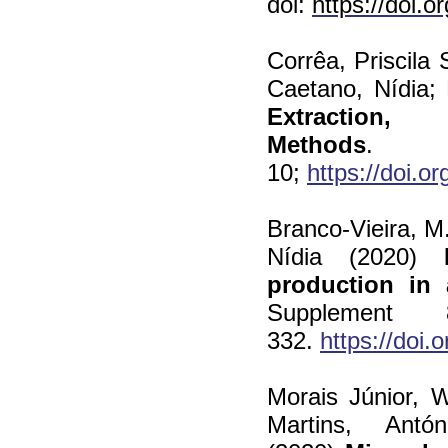
doi:
https://doi.o
Corrêa, Priscila 
Caetano, Nídia;
Extractio
Methods
10;
https://doi.o
Branco-Vieira, M.
Nídia (2020)
production in a
Supplemen
332.
https://doi.
Morais Júnior, W
Martins, Ant