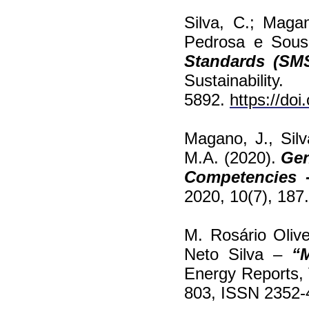
Silva, C.; Magan
Pedrosa e Sous
Standards (SMS
Sustainabi
5892.
https://do
Magano, J., Silva
M.A. (2020).
Gen
Competencies 
2020, 10(7), 187
M. Rosário Oliv
Neto Silva –
“
Energy Reports,
803, ISSN 2352