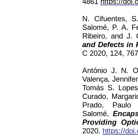
4861
https://doi
N. Cifuentes, S
Salomé, P. A. F
Ribeiro, and J.
and Defects in 
C 2020, 124, 76
António J. N. Ol
Valença, Jennifer
Tomás S. Lopes,
Curado, Margari
Prado, Paulo
Salomé,
Encaps
Providing Opti
2020.
https://do