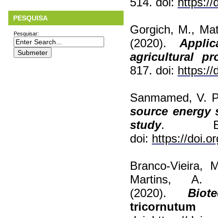
514. doi:
https:/
PESQUISA
Gorgich, M., Mat
Pesquisar:
(2020).
Appli
agricultural p
817. doi:
https:/
Sanmamed, V. P.
source energy 
study
. En
doi:
https://doi.o
Branco-Vieira, 
Martins, A
(2020).
Bio
tricornutu