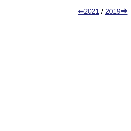
⬅2021
/
2019⮕