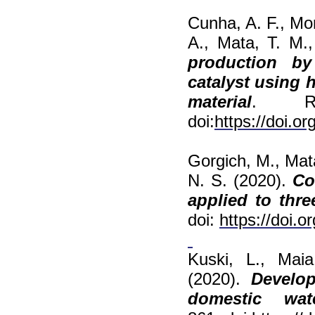
Cunha, A. F., Mor
A., Mata, T. M.
production by
catalyst using
h
material
. RS
doi:
https://doi.o
Gorgich, M., Mata
N. S. (2020).
Co
applied to thre
doi:
https://doi.o
Kuski, L., Mai
(2020).
Develo
domestic wat