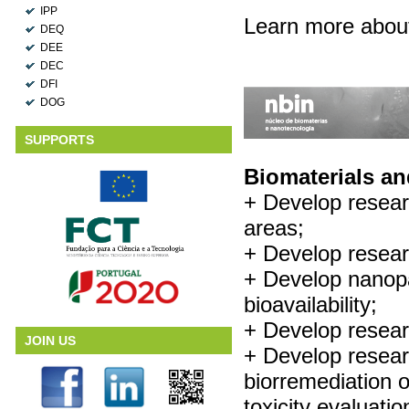
IPP
Learn more abo
DEQ
DEE
DEC
DFI
DOG
SUPPORTS
Biomaterials a
+ Develop researc
areas;
+ Develop resear
+ Develop nanopa
bioavailability;
+ Develop resear
JOIN US
+ Develop resear
biorremediation 
toxicity evaluatio