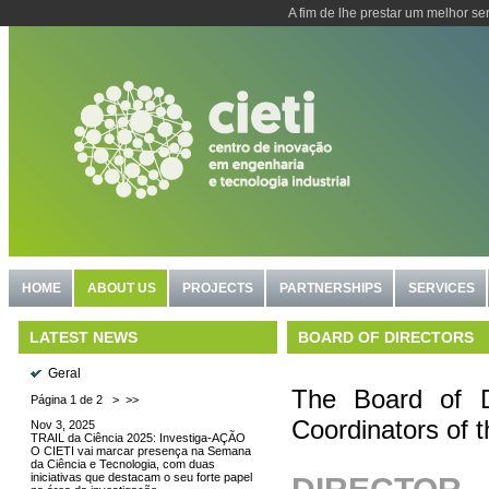
A fim de lhe prestar um melhor se
HOME
ABOUT US
PROJECTS
PARTNERSHIPS
SERVICES
BOARD OF DIRECTORS
LATEST NEWS
Geral
T
he Board of D
Página 1 de 2
>
>>
Coordinators of 
Nov 3, 2025
TRAIL da Ciência 2025: Investiga-AÇÃO
O CIETI vai marcar presença na Semana
da Ciência e Tecnologia, com duas
iniciativas que destacam o seu forte papel