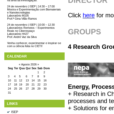
DIRECTOR
na área da investigação.
24 de novembro | ISEP | 14:30 – 17:00
Mostra e Experimentação com Biomateriais
e Nanotecnologias
Click
here
for mor
Laboratório M105
Prof.ª Gina Vilão Ramos
24 de novembro | ISEP | 10:00 – 12:30
Laboratórios Remotos – Experimentos
GROUPS
Reais no Ciberespaço
Laboratório H427
Prof. André Vaz da Silva
Venha conhecer, experimentar e inspirar-se
4 Research Gro
com a ciência feita no CIETI!
CALENDAR
«
Agosto 2026
»
Seg
Ter
Qua
Qui
Sex
Sab
Dom
1
2
3
4
5
6
7
8
9
10
11
12
13
14
15
16
17
18
19
20
21
22
23
Energy, Proces
24
25
26
27
28
29
30
+ Research in Ch
31
processes and te
LINKS
+ Solutions for e
ISEP