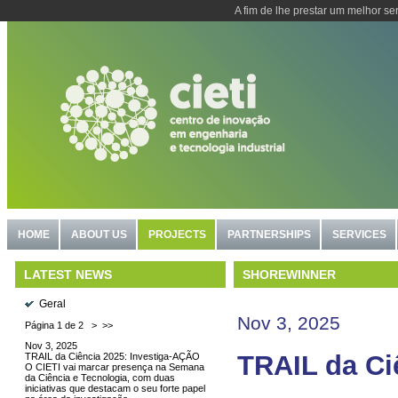
A fim de lhe prestar um melhor se
HOME
ABOUT US
PROJECTS
PARTNERSHIPS
SERVICES
SHOREWINNER
LATEST NEWS
Geral
Nov 3, 2025
Página 1 de 2
>
>>
Nov 3, 2025
TRAIL da Ci
TRAIL da Ciência 2025: Investiga-AÇÃO
O CIETI vai marcar presença na Semana
da Ciência e Tecnologia, com duas
iniciativas que destacam o seu forte papel