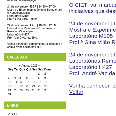
na área da investigação.
O CIETI vai marca
24 de novembro | ISEP | 14:30 – 17:00
Mostra e Experimentação com Biomateriais
iniciativas que de
e Nanotecnologias
Laboratório M105
Prof.ª Gina Vilão Ramos
24 de novembro | I
24 de novembro | ISEP | 10:00 – 12:30
Laboratórios Remotos – Experimentos
Mostra e Experime
Reais no Ciberespaço
Laboratório H427
Laboratório M105
Prof. André Vaz da Silva
Prof.ª Gina Vilão
Venha conhecer, experimentar e inspirar-se
com a ciência feita no CIETI!
24 de novembro | I
CALENDAR
Laboratórios Remo
«
Agosto 2026
»
Laboratório H427
Seg
Ter
Qua
Qui
Sex
Sab
Dom
Prof. André Vaz da
1
2
3
4
5
6
7
8
9
10
11
12
13
14
15
16
Venha conhecer, ex
17
18
19
20
21
22
23
24
25
26
27
28
29
30
Voltar
31
LINKS
ISEP