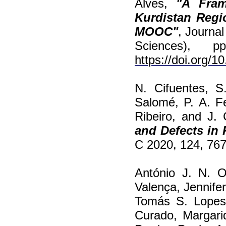
Alves,
"A Fram
Kurdistan Regio
MOOC"
, Journal
Sciences), 
https://doi.org/1
N. Cifuentes, S
Salomé, P. A. F
Ribeiro, and J.
and Defects in 
C 2020, 124, 76
António J. N. Ol
Valença, Jennifer
Tomás S. Lopes,
Curado, Margari