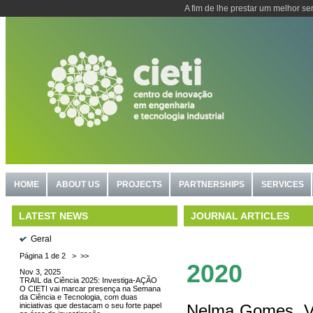
A fim de lhe prestar um melhor se
HOME
ABOUT US
PROJECTS
PARTNERSHIPS
SERVICES
JOURNAL ARTICLES
LATEST NEWS
Geral
Página 1 de 2
>
>>
2020
Nov 3, 2025
TRAIL da Ciência 2025: Investiga-AÇÃO
O CIETI vai marcar presença na Semana
da Ciência e Tecnologia, com duas
iniciativas que destacam o seu forte papel
Nelma Gomes, Val