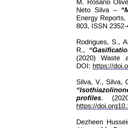
M. Rosário Oliv
Neto Silva –
“
Energy Reports,
803, ISSN 2352
Rodrigues, S., A
R.,
“Gasificati
(2020) Waste a
DOI:
https://doi.o
Silva, V., Silva,
“Isothiazolino
profiles
. (202
https://doi.org1
Dezheen Hussei