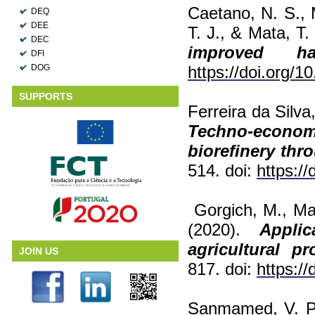
Caetano, N. S., M
DEQ
DEE
T. J., & Mata, T
DEC
improved har
DFI
DOG
https://doi.org/1
SUPPORTS
Ferreira da Silva
Techno-econ
biorefinery thr
514. doi:
https:/
Gorgich, M., Mat
(2020).
Appli
agricultural p
JOIN US
817. doi:
https:/
Sanmamed, V. P.