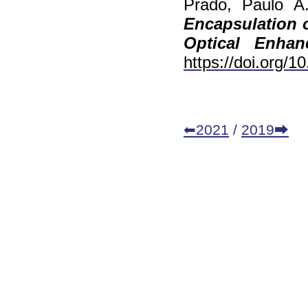
Prado, Paulo A
Encapsulation o
Optical Enhan
https://doi.org/
⬅2021
/
2019⮕