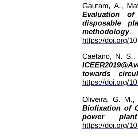
Gautam, A., Mat
Evaluation o
disposable pl
methodology
.
https://doi.org
/
10
Caetano, N. S., 
ICEER2019@A
towards circ
https://doi.org/1
Oliveira, G. M.,
Biofixation of
power plant
https://doi.org/1