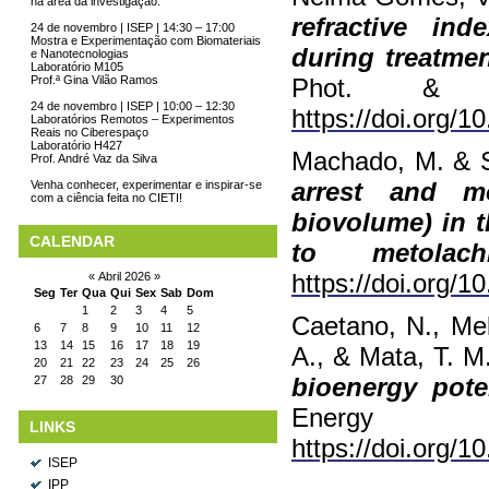
na área da investigação.
refractive in
24 de novembro | ISEP | 14:30 – 17:00
Mostra e Experimentação com Biomateriais
during treatmen
e Nanotecnologias
Laboratório M105
Prof.ª Gina Vilão Ramos
Phot. & 
24 de novembro | ISEP | 10:00 – 12:30
https://doi.org/
Laboratórios Remotos – Experimentos
Reais no Ciberespaço
Laboratório H427
Machado, M. & S
Prof. André Vaz da Silva
arrest and m
Venha conhecer, experimentar e inspirar-se
com a ciência feita no CIETI!
biovolume) in t
CALENDAR
to metolachl
https://doi.org/
«
Abril 2026
»
Seg
Ter
Qua
Qui
Sex
Sab
Dom
1
2
3
4
5
Caetano, N., Mel
6
7
8
9
10
11
12
13
14
15
16
17
18
19
A., & Mata, T. M
20
21
22
23
24
25
26
bioenergy pote
27
28
29
30
Energy 
LINKS
https://doi.org/1
ISEP
IPP