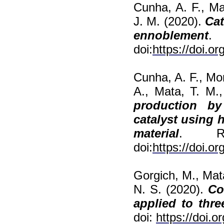
Cunha, A. F., Ma
J. M. (2020).
Cat
ennoblement
.
doi:
https://doi.or
Cunha, A. F., Mor
A., Mata, T. M.
production by
catalyst using
h
material
. RS
doi:
https://doi.o
Gorgich, M., Mata
N. S. (2020).
Co
applied to thre
doi:
https://doi.